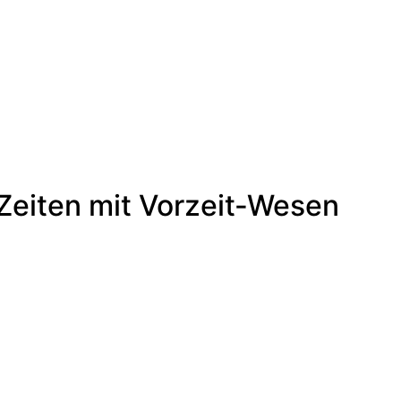
er –
n/Historikerin/Autorin
eiten mit Vorzeit-Wesen