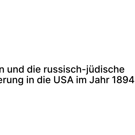
er –
n/Historikerin/Autorin
n und die russisch-jüdische
ung in die USA im Jahr 1894