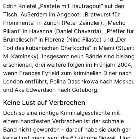
Edith Kniefel „Pastete mit Hautragout“ auf den
Tisch. Außerdem im Angebot: „Bratwurst für
Prominente“ in Zürich (Peter Zeindler), „Macho
Pikant“ in Havanna (Daniel Chavarria), „Pfeffer für
Brunelleschi“ in Florenz (Nino Filasto) und „Der
Tod des kubanischen Chefkochs“ in Miami (Stuart
M. Kaminsky). Insgesamt neun Bände sind bislang
erschienen, drei weitere folgen im Frühjahr 2004,
wenn Frances Fyfield zum kriminellen Diner nach
London entführt, Polina Daschkowa nach Moskau
und Ake Edwardson nach Göteborg.
Keine Lust auf Verbrechen
Doch so eine richtige Kriminalgeschichte mit
einem handfesten Verbrechen ist der schmale
Band nicht geworden – darauf habe sie auch gar
keine Lust mehr, sagt die 67-jährige Sjöwall. Und